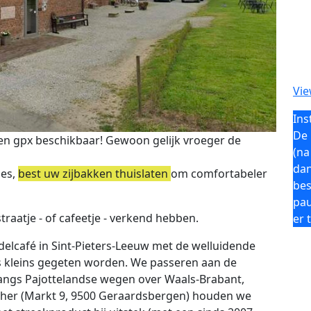
Vie
Ins
De 
n gpx beschikbaar! Gewoon gelijk vroeger de
(na
dan
jes,
best uw zijbakken thuislaten
om comfortabeler
bes
pau
straatje - of cafeetje - verkend hebben.
er 
elcafé in Sint-Pieters-Leeuw met de welluidende
ts kleins gegeten worden. We passeren aan de
langs Pajottelandse wegen over Waals-Brabant,
acher (Markt 9, 9500 Geraardsbergen) houden we