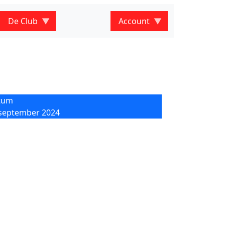
De Club
Account
tum
september 2024