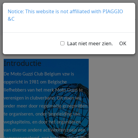
Overslaan en naar de inhoud gaan
Moto Guzzi Club Belgium
Notice: This website is not affiliated with PIAGGIO
Welkom bij de Belgische Moto Guzzi Club.
&C
Laat niet meer zien.
OK
Introductie
De Moto Guzzi Club Belgium vzw is
opgericht in 1981 om Belgische
liefhebbers van het merk Moto Guzzi te
verenigen in clubverband. Dit doen wij
onder meer door regelmatig groepsritten
te organiseren, onder begeleiding van
wegkapiteins, en door het organiseren
van diverse andere activiteiten zoals een