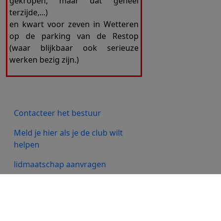
gekropen, maar dat geheel
terzijde,...)
en kwart voor zeven in Wetteren
op de parking van de Restop
(waar blijkbaar ook serieuze
werken bezig zijn.)
Contacteer het bestuur
Meld je hier als je de club wilt
helpen
lidmaatschap aanvragen