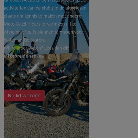
kampeerweekend, een hotelweekend. De
activiteiten van de club zijn de uitgelezen
plaats om kennis te maken met andere
Moto Guzzi rijders, ervaringen uit te
wisselen of zelfs plannen te maken voor
buitenlandse touren.
Wil je meer weten? Lees dan
dit
uitgebreide artikel
.
Nu lid worden